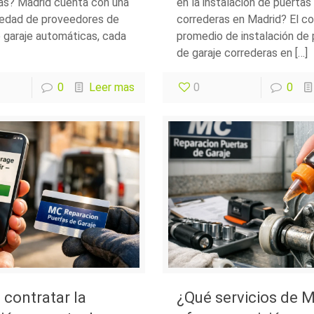
as? Madrid cuenta con una
en la instalación de puertas
iedad de proveedores de
correderas en Madrid? El c
 garaje automáticas, cada
promedio de instalación de 
de garaje correderas en […]
0
Leer mas
0
0
contratar la
¿Qué servicios de 