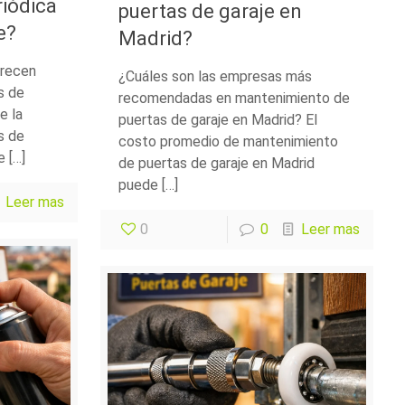
riódica
puertas de garaje en
e?
Madrid?
frecen
¿Cuáles son las empresas más
s de
recomendadas en mantenimiento de
e la
puertas de garaje en Madrid? El
s de
costo promedio de mantenimiento
e […]
de puertas de garaje en Madrid
puede […]
Leer mas
0
0
Leer mas