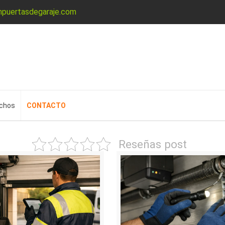
npuertasdegaraje.com
echos
CONTACTO
Reseñas post