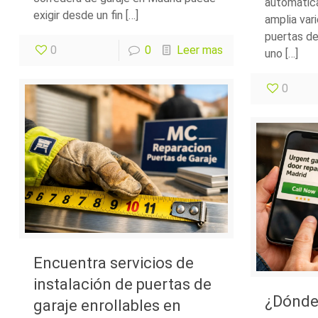
automátic
exigir desde un fin […]
amplia var
puertas de
0
0
Leer mas
uno […]
0
Encuentra servicios de
instalación de puertas de
¿Dónde 
garaje enrollables en