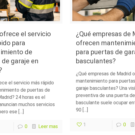
ofrece el servicio
¿Qué empresas de 
ido para
ofrecen mantenimi
imiento de
para puertas de gar
 de garaje en
basculantes?
?
¿Qué empresas de Madrid o
mantenimiento para puertas
ece el servicio más rápido
garaje basculantes? Una vis
nimiento de puertas de
preventiva de una puerta de
Madrid? 24 horas es el
basculante suele ocupar en
anuncian muchos servicios
90 […]
pero ese […]
1
0
0
Leer mas