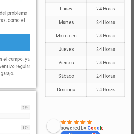
Lunes
24 Horas
 del problema
ras, como el
Martes
24 Horas
Miércoles
24 Horas
Jueves
24 Horas
n el campo, ya
Viernes
24 Horas
ventivo regular
garaje.
Sábado
24 Horas
Domingo
24 Horas
76
%
powered by
G
o
o
g
l
e
18
%