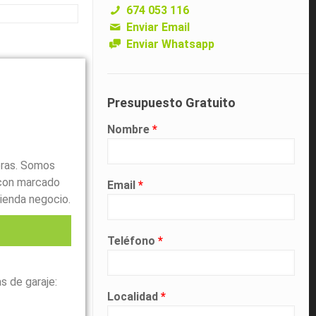
674 053 116
Enviar Email
Enviar Whatsapp
Presupuesto Gratuito
Nombre
*
oras. Somos
con marcado
Email
*
ienda negocio.
Teléfono
*
l
s de garaje:
Localidad
*