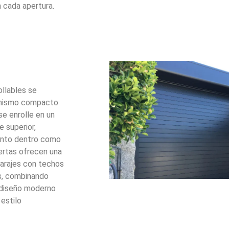
 cada apertura.
ollables se
anismo compacto
se enrolle en un
e superior,
anto dentro como
uertas ofrecen una
garajes con techos
os, combinando
n diseño moderno
estilo