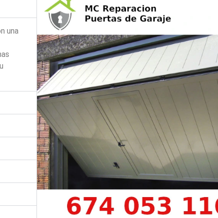
on una
mas
su