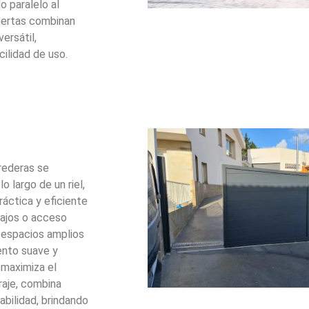
 paralelo al
puertas combinan
ersátil,
cilidad de uso.
rederas se
o largo de un riel,
ráctica y eficiente
bajos o acceso
a espacios amplios
ento suave y
 maximiza el
raje, combina
bilidad, brindando