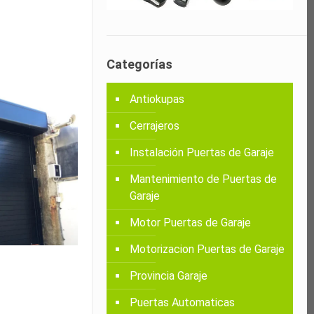
Categorías
Antiokupas
Cerrajeros
Instalación Puertas de Garaje
Mantenimiento de Puertas de
Garaje
Motor Puertas de Garaje
Motorizacion Puertas de Garaje
Provincia Garaje
Puertas Automaticas