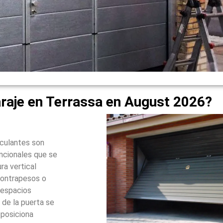
raje en Terrassa en August 2026?
sculantes son
ncionales que se
ra vertical
contrapesos o
 espacios
 de la puerta se
 posiciona