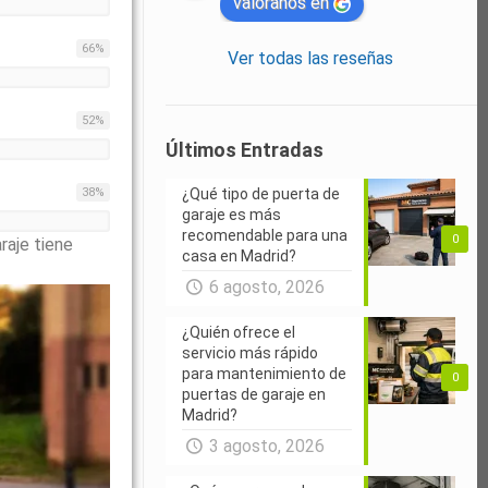
valóranos en
66
%
Ver todas las reseñas
52
%
Últimos Entradas
38
%
¿Qué tipo de puerta de
garaje es más
recomendable para una
0
raje tiene
casa en Madrid?
6 agosto, 2026
¿Quién ofrece el
servicio más rápido
para mantenimiento de
0
puertas de garaje en
Madrid?
3 agosto, 2026