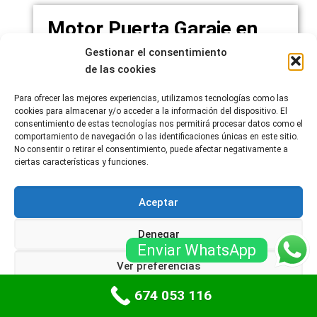
Motor Puerta Garaje en
Barbera del Valles
Gestionar el consentimiento
Nuestra empresa ofrece contratos de
de las cookies
mantenimiento, instalación y reparación de
Para ofrecer las mejores experiencias, utilizamos tecnologías como las
motores y puertas de garaje a hogares,
cookies para almacenar y/o acceder a la información del dispositivo. El
comunidades y clientes privados.
consentimiento de estas tecnologías nos permitirá procesar datos como el
comportamiento de navegación o las identificaciones únicas en este sitio.
Comprueba nuestros modelos y solicite
No consentir o retirar el consentimiento, puede afectar negativamente a
presupuesto sin ningún compromiso para la
ciertas características y funciones.
instalación de su nueva puerta de garaje en
barcelona. Disponemos de los medios y
Aceptar
conocimientos precisos para brindarle la mejor
asistencia y asegurarle una veloz solución a sus
Denegar
necesidades.
Enviar WhatsApp
Ver preferencias
En Barcelona, al igual que en muchas otras
ciudades, puedes encontrar una amplia
674 053 116
Política de cookies
Políticas de privacidad
variedad de motores para puertas de garaje