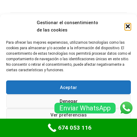
Gestionar el consentimiento
Últimos Entradas
de las cookies
¿Qué tipo de puerta de garaje es más
Para ofrecer las mejores experiencias, utilizamos tecnologías como las
recomendable para una casa en Madrid?
cookies para almacenar y/o acceder a la información del dispositivo. El
0
6 agosto, 2026
consentimiento de estas tecnologías nos permitirá procesar datos como el
comportamiento de navegación o las identificaciones únicas en este sitio.
No consentir o retirar el consentimiento, puede afectar negativamente a
¿Quién ofrece el servicio más rápido para
ciertas características y funciones.
mantenimiento de puertas de garaje en
Madrid?
0
3 agosto, 2026
Aceptar
¿Qué empresas de Madrid ofrecen
Denegar
mantenimiento para puertas de garaje
Enviar WhatsApp
basculantes?
0
Ver preferencias
31 julio, 2026
674 053 116
Política de cookies
Políticas de privacidad
¿Cuál es el servicio más económico para
reparar puertas de garaje enrollables en