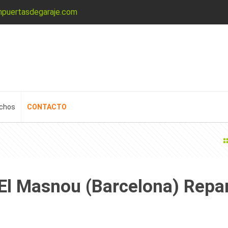
npuertasdegaraje.com
echos
CONTACTO
 El Masnou (Barcelona) Repa