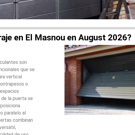
raje en El Masnou en August 2026?
sculantes son
ncionales que se
ra vertical
contrapesos o
 espacios
 de la puerta se
 posiciona
 paralelo al
puertas combinan
ersátil,
cilidad de uso.