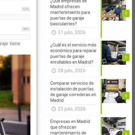
¿Qué empresas de
Madrid ofrecen
52
%
mantenimiento para
0
puertas de garaje
basculantes?
38
%
31 julio, 2026
raje tiene
¿Cuál es el servicio más
económico para reparar
puertas de garaje
0
enrollables en Madrid?
28 julio, 2026
Comparar servicios de
instalación de puertas
de garaje correderas en
0
Madrid
25 julio, 2026
Empresas en Madrid
que ofrezcan
mantenimiento de
0