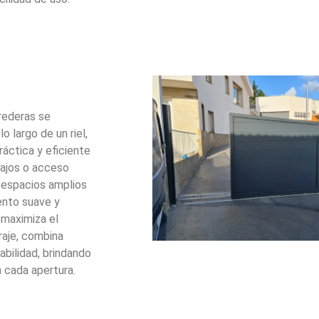
rederas se
o largo de un riel,
ráctica y eficiente
bajos o acceso
a espacios amplios
ento suave y
 maximiza el
raje, combina
bilidad, brindando
 cada apertura.