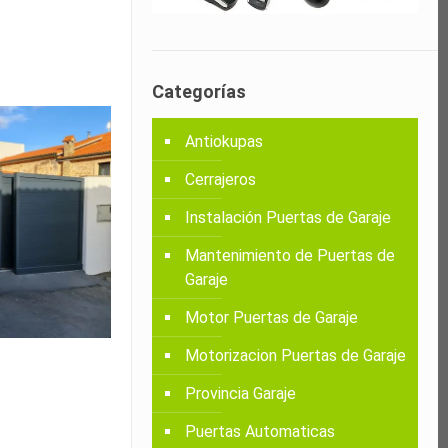
Categorías
Antiokupas
Cerrajeros
Instalación Puertas de Garaje
Mantenimiento de Puertas de
Garaje
Motor Puertas de Garaje
Motorizacion Puertas de Garaje
Provincia Garaje
Puertas Automaticas