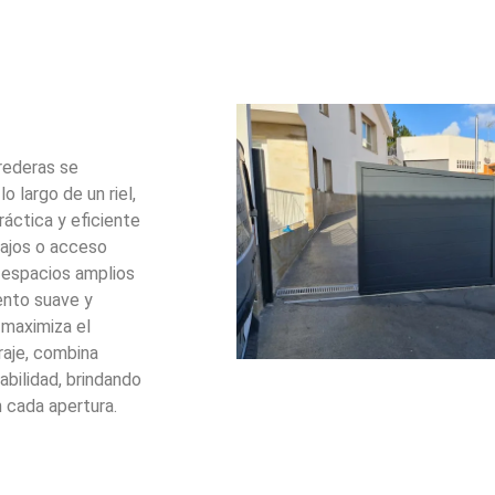
rederas se
o largo de un riel,
ráctica y eficiente
bajos o acceso
a espacios amplios
ento suave y
 maximiza el
raje, combina
bilidad, brindando
 cada apertura.