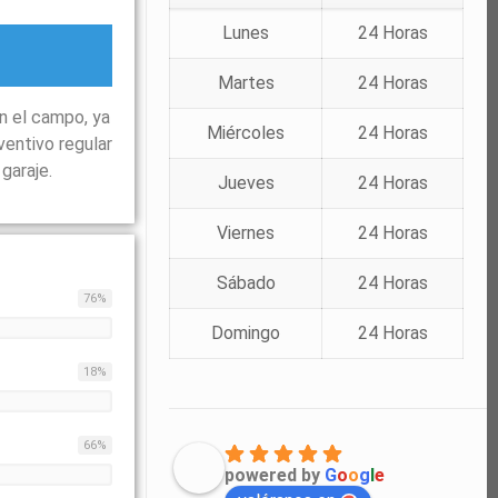
Lunes
24 Horas
Martes
24 Horas
n el campo, ya
Miércoles
24 Horas
ventivo regular
garaje.
Jueves
24 Horas
Viernes
24 Horas
Sábado
24 Horas
76
%
Domingo
24 Horas
18
%
66
%
powered by
G
o
o
g
l
e