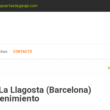
npuertasdegaraje.com
echos
CONTACTO
La Llagosta (Barcelona)
tenimiento