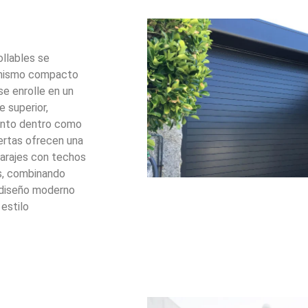
ollables se
anismo compacto
se enrolle en un
e superior,
anto dentro como
uertas ofrecen una
garajes con techos
os, combinando
n diseño moderno
estilo