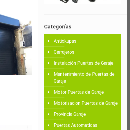
Categorías
Antiokupas
Cerrajeros
Instalación Puertas de Garaje
Mantenimiento de Puertas de
Garaje
Motor Puertas de Garaje
Motorizacion Puertas de Garaje
Provincia Garaje
Puertas Automaticas