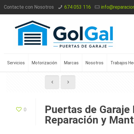
Contacte con Nosotros
674 053 116
info@reparacio
Servicios
Motorización
Marcas
Nosotros
Trabajos H
Puertas de Garaje 
0
Reparación y Man