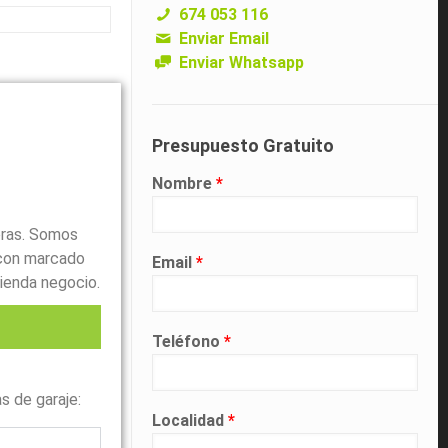
674 053 116
Enviar Email
Enviar Whatsapp
Presupuesto Gratuito
Nombre
*
oras. Somos
con marcado
Email
*
ienda negocio.
Teléfono
*
l
s de garaje:
Localidad
*