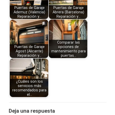
Puertas de Garaje
Puertas de Garaje
Ademuz (Valencia)
Abrera (Barcelona)
Reparación y…
Reparación y…
Comparar las
Puertas de Garaje
opciones de
Agost (Alicante)
mantenimiento para
Reparación y…
puertas…
¿Cuáles son los
servicios más
recomendados para
el…
Deja una respuesta