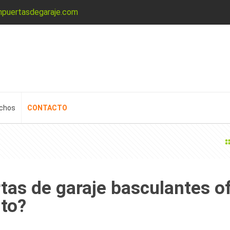
npuertasdegaraje.com
echos
CONTACTO
tas de garaje basculantes o
nto?