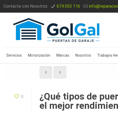
Contacte con Nosotros
674 053 116
info@reparacio
Servicios
Motorización
Marcas
Nosotros
Trabajos H
¿Qué tipos de puer
0
el mejor rendimie