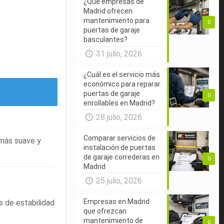
¿Qué empresas de
Madrid ofrecen
mantenimiento para
0
puertas de garaje
basculantes?
31 julio, 2026
¿Cuál es el servicio más
económico para reparar
puertas de garaje
0
enrollables en Madrid?
28 julio, 2026
Comparar servicios de
 más suave y
instalación de puertas
de garaje correderas en
0
Madrid
25 julio, 2026
Empresas en Madrid
s de estabilidad
que ofrezcan
mantenimiento de
0