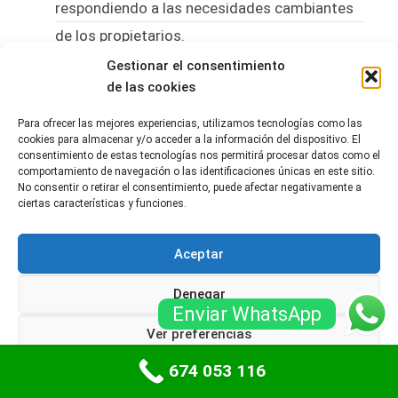
respondiendo a las necesidades cambiantes
de los propietarios.
Gestionar el consentimiento
Conclusión
de las cookies
En conclusión, las
puertas de garaje automáticas
Para ofrecer las mejores experiencias, utilizamos tecnologías como las
están en el centro de una transformación
cookies para almacenar y/o acceder a la información del dispositivo. El
consentimiento de estas tecnologías nos permitirá procesar datos como el
significativa en Madrid, impulsadas por la innovación
comportamiento de navegación o las identificaciones únicas en este sitio.
tecnológica, un diseño atractivo y un enfoque
No consentir o retirar el consentimiento, puede afectar negativamente a
creciente en la sostenibilidad. La integración de
ciertas características y funciones.
sistemas avanzados de apertura y cierre, junto con la
capacidad de conectarse a hogares inteligentes, ha
Aceptar
elevado la funcionalidad y el atractivo de estas
puertas. Además, la atención a la seguridad y el uso
Denegar
de materiales sostenibles están convirtiendo a las
Enviar WhatsApp
puertas de garaje en una opción prioritaria para
Ver preferencias
muchos propietarios.
674 053 116
Política de cookies
Políticas de privacidad
La proyección futura del mercado sugiere que la