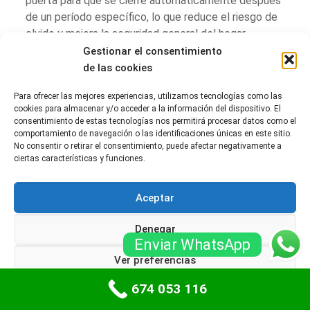
puerta para que se cierre automáticamente después
de un período específico, lo que reduce el riesgo de
olvido y mejora la seguridad general del hogar.
Gestionar el consentimiento
Conclusión
de las cookies
Las puertas de garaje automáticas han evolucionado
Para ofrecer las mejores experiencias, utilizamos tecnologías como las
para convertirse en una parte esencial de la vida
cookies para almacenar y/o acceder a la información del dispositivo. El
consentimiento de estas tecnologías nos permitirá procesar datos como el
moderna, ofreciendo comodidad, seguridad y
comportamiento de navegación o las identificaciones únicas en este sitio.
eficiencia energética. Sin embargo, como cualquier
No consentir o retirar el consentimiento, puede afectar negativamente a
sistema mecánico, requieren un mantenimiento
ciertas características y funciones.
regular y, en ocasiones, reparaciones. Al entender la
importancia de estas puertas, los propietarios
Aceptar
pueden tomar decisiones informadas sobre su
instalación y mantenimiento, asegurando así un
Denegar
funcionamiento óptimo.
Enviar WhatsApp
Ver preferencias
Es crucial estar al tanto de las innovaciones
tecnológicas que mejoran la funcionalidad y la
674 053 116
Política de cookies
Políticas de privacidad
seguridad de las puertas de garaje. Desde sistemas