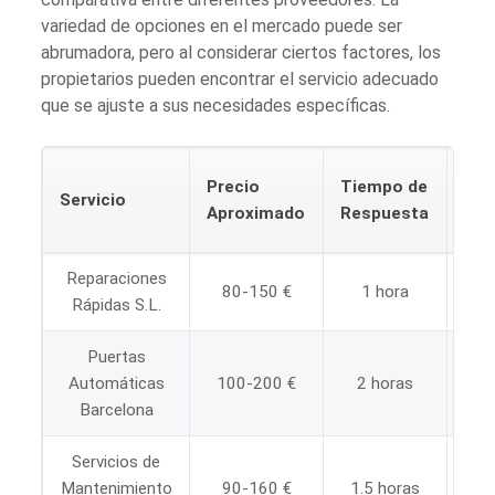
variedad de opciones en el mercado puede ser
abrumadora, pero al considerar ciertos factores, los
propietarios pueden encontrar el servicio adecuado
que se ajuste a sus necesidades específicas.
Gar
Precio
Tiempo de
Servicio
de
Aproximado
Respuesta
Ser
Reparaciones
80-150 €
1 hora
6 
Rápidas S.L.
Puertas
Automáticas
100-200 €
2 horas
1
Barcelona
Servicios de
Mantenimiento
90-160 €
1.5 horas
1