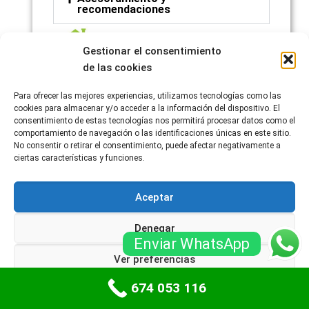
recomendaciones
Gestionar el consentimiento
de las cookies
Para ofrecer las mejores experiencias, utilizamos tecnologías como las
cookies para almacenar y/o acceder a la información del dispositivo. El
consentimiento de estas tecnologías nos permitirá procesar datos como el
comportamiento de navegación o las identificaciones únicas en este sitio.
No consentir o retirar el consentimiento, puede afectar negativamente a
ciertas características y funciones.
Aceptar
Denegar
Enviar WhatsApp
Recuerda que, debido a la complejidad de las
Ver preferencias
puertas de garaje enrollables y los sistemas de
674 053 116
Política de cookies
Políticas de privacidad
motorización asociados, es importante que los
servicios de instalación, mantenimiento y