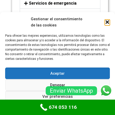
Servicios de emergencia
Asesoramiento y
recomendaciones
Gestionar el consentimiento
de las cookies
Para ofrecer las mejores experiencias, utilizamos tecnologías como las
cookies para almacenar y/o acceder a la información del dispositivo. El
consentimiento de estas tecnologías nos permitirá procesar datos como el
comportamiento de navegación o las identificaciones únicas en este sitio.
No consentir o retirar el consentimiento, puede afectar negativamente a
ciertas características y funciones.
Aceptar
Denegar
Enviar WhatsApp
Ver preferencias
674 053 116
Política de cookies
Políticas de privacidad
Recuerda que, debido a la complejidad de las