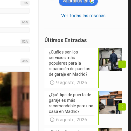
valóranos en
18
%
Ver todas las reseñas
66
%
Últimos Entradas
52
%
¿Cuáles son los
servicios más
38
%
populares para la
0
reparación de puertas
de garaje en Madrid?
9 agosto, 2026
¿Qué tipo de puerta de
garaje es más
recomendable para una
0
casa en Madrid?
6 agosto, 2026