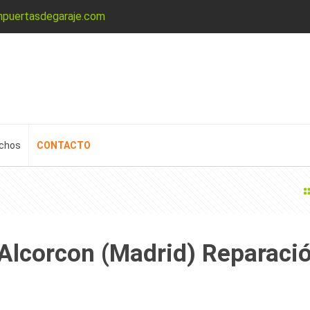
npuertasdegaraje.com
echos
CONTACTO
 Alcorcon (Madrid) Reparaci