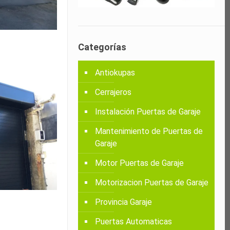
Categorías
Antiokupas
Cerrajeros
Instalación Puertas de Garaje
Mantenimiento de Puertas de
Garaje
Motor Puertas de Garaje
Motorizacion Puertas de Garaje
Provincia Garaje
Puertas Automaticas