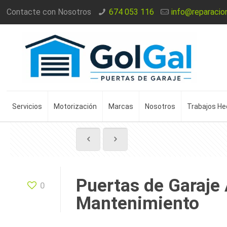
Contacte con Nosotros
674 053 116
info@reparacio
Servicios
Motorización
Marcas
Nosotros
Trabajos H
Puertas de Garaje
0
Mantenimiento