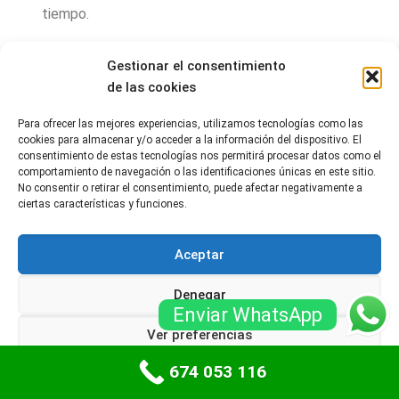
tiempo.
No obstante trabajamos todas las marcas de
Gestionar el consentimiento
motores. Por eso el secreto que nos ha tolerado
de las cookies
liderar el segmento de la reparación de puertas de
garaje. Y también instalación de todo género de
Para ofrecer las mejores experiencias, utilizamos tecnologías como las
automatismos es ofrecer calidad al mejor coste.
cookies para almacenar y/o acceder a la información del dispositivo. El
consentimiento de estas tecnologías nos permitirá procesar datos como el
Los servicios relacionados con las puertas de
comportamiento de navegación o las identificaciones únicas en este sitio.
garaje enrollables incluyen una variedad de tareas
No consentir o retirar el consentimiento, puede afectar negativamente a
ciertas características y funciones.
de instalación, mantenimiento, reparación y
actualización específicas para este tipo de
puertas. Las puertas de garaje enrollables se
Aceptar
caracterizan por enrollarse en un cilindro o eje
Denegar
horizontal sobre la abertura del garaje cuando se
Enviar WhatsApp
abren.
Ver preferencias
674 053 116
Política de cookies
Políticas de privacidad
Servicios comunes