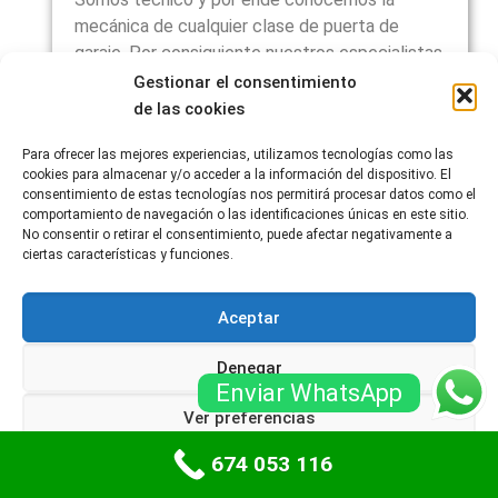
mecánica de cualquier clase de puerta de
garaje. Por consiguiente nuestros especialistas
están capacitados para arreglar cualquier
Gestionar el consentimiento
puerta automática de garaje. O bien mecanismo
de las cookies
de la competencia. No hay secretos para
Para ofrecer las mejores experiencias, utilizamos tecnologías como las
nuestros técnicos.
cookies para almacenar y/o acceder a la información del dispositivo. El
consentimiento de estas tecnologías nos permitirá procesar datos como el
comportamiento de navegación o las identificaciones únicas en este sitio.
No consentir o retirar el consentimiento, puede afectar negativamente a
ciertas características y funciones.
Aceptar
Denegar
Los técnicos especialistas en puertas de
Enviar WhatsApp
garaje enrollables son profesionales que se
Ver preferencias
dedican a la instalación, mantenimiento,
reparación y servicio de este tipo específico
674 053 116
Política de cookies
Políticas de privacidad
de puertas de garaje. Estos especialistas