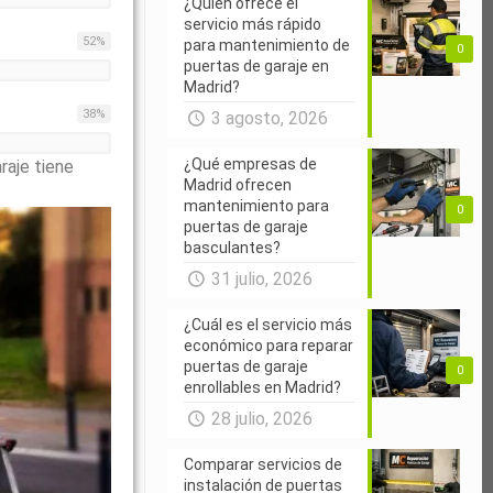
¿Quién ofrece el
servicio más rápido
52
%
para mantenimiento de
0
puertas de garaje en
Madrid?
38
%
3 agosto, 2026
¿Qué empresas de
raje tiene
Madrid ofrecen
mantenimiento para
0
puertas de garaje
basculantes?
31 julio, 2026
¿Cuál es el servicio más
económico para reparar
puertas de garaje
0
enrollables en Madrid?
28 julio, 2026
Comparar servicios de
instalación de puertas