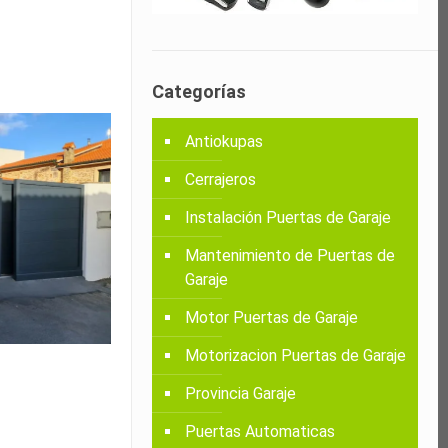
Categorías
Antiokupas
Cerrajeros
Instalación Puertas de Garaje
Mantenimiento de Puertas de
Garaje
Motor Puertas de Garaje
Motorizacion Puertas de Garaje
Provincia Garaje
Puertas Automaticas