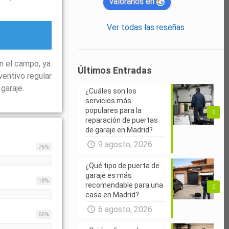
valóranos en
Ver todas las reseñas
n el campo, ya
Últimos Entradas
ventivo regular
garaje.
¿Cuáles son los
servicios más
populares para la
0
reparación de puertas
de garaje en Madrid?
9 agosto, 2026
76
%
¿Qué tipo de puerta de
garaje es más
18
%
recomendable para una
0
casa en Madrid?
6 agosto, 2026
66
%