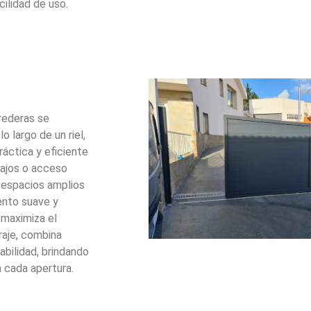
cilidad de uso.
rederas se
o largo de un riel,
ráctica y eficiente
bajos o acceso
a espacios amplios
ento suave y
 maximiza el
raje, combina
bilidad, brindando
 cada apertura.