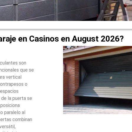
araje en Casinos en August 2026?
sculantes son
ncionales que se
ra vertical
contrapesos o
 espacios
 de la puerta se
 posiciona
 paralelo al
puertas combinan
ersátil,