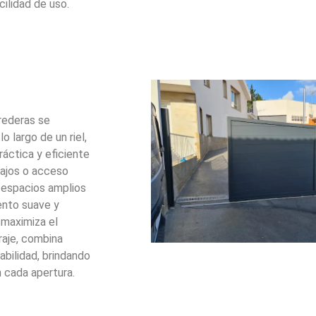
cilidad de uso.
rederas se
o largo de un riel,
ráctica y eficiente
bajos o acceso
a espacios amplios
ento suave y
 maximiza el
raje, combina
bilidad, brindando
 cada apertura.