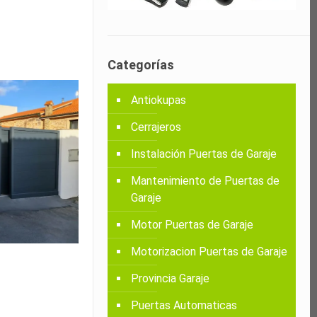
Categorías
Antiokupas
Cerrajeros
Instalación Puertas de Garaje
Mantenimiento de Puertas de
Garaje
Motor Puertas de Garaje
Motorizacion Puertas de Garaje
Provincia Garaje
Puertas Automaticas