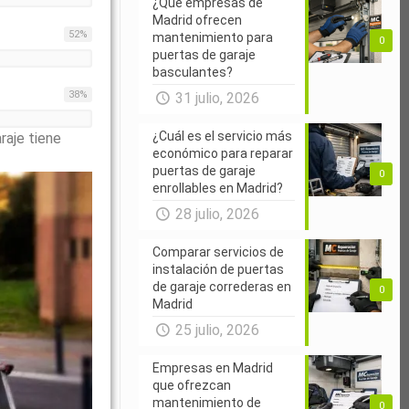
¿Qué empresas de
Madrid ofrecen
52
%
mantenimiento para
0
puertas de garaje
basculantes?
38
%
31 julio, 2026
¿Cuál es el servicio más
raje tiene
económico para reparar
puertas de garaje
0
enrollables en Madrid?
28 julio, 2026
Comparar servicios de
instalación de puertas
de garaje correderas en
0
Madrid
25 julio, 2026
Empresas en Madrid
que ofrezcan
mantenimiento de
0