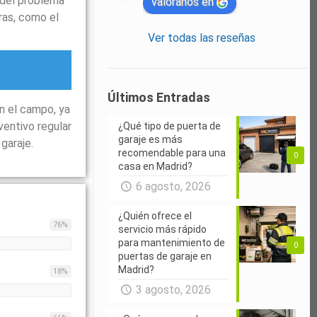
 del problema
valóranos en
ras, como el
Ver todas las reseñas
Últimos Entradas
n el campo, ya
ventivo regular
¿Qué tipo de puerta de
garaje es más
garaje.
recomendable para una
0
casa en Madrid?
6 agosto, 2026
¿Quién ofrece el
76
%
servicio más rápido
para mantenimiento de
0
puertas de garaje en
Madrid?
18
%
3 agosto, 2026