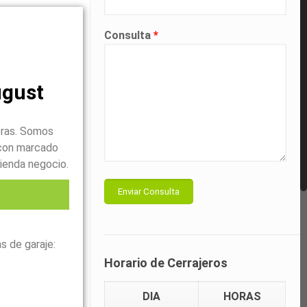
Consulta
*
ugust
oras. Somos
con marcado
ienda negocio.
l
s de garaje:
Horario de Cerrajeros
DIA
HORAS