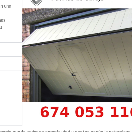
on una
mas
su