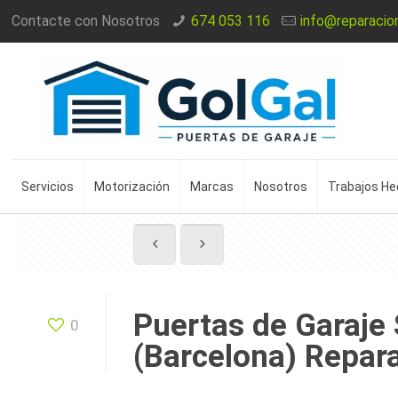
Contacte con Nosotros
674 053 116
info@reparacio
Servicios
Motorización
Marcas
Nosotros
Trabajos H
Puertas de Garaje
0
(Barcelona) Repar