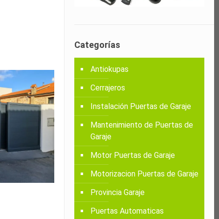
Categorías
Antiokupas
Cerrajeros
Instalación Puertas de Garaje
Mantenimiento de Puertas de
Garaje
Motor Puertas de Garaje
Motorizacion Puertas de Garaje
Provincia Garaje
Puertas Automaticas