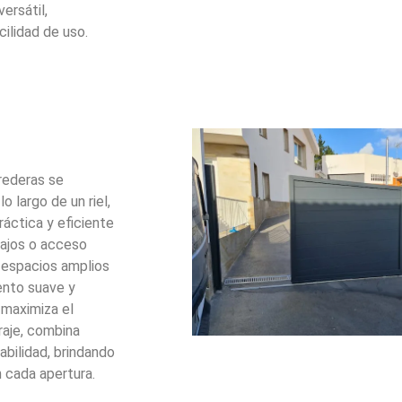
ersátil,
cilidad de uso.
rederas se
o largo de un riel,
ráctica y eficiente
bajos o acceso
a espacios amplios
ento suave y
 maximiza el
raje, combina
bilidad, brindando
 cada apertura.