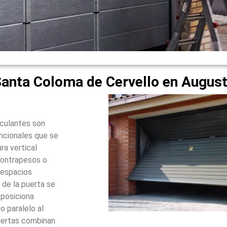
Santa Coloma de Cervello en Augus
sculantes son
ncionales que se
ra vertical
contrapesos o
 espacios
 de la puerta se
 posiciona
 paralelo al
puertas combinan