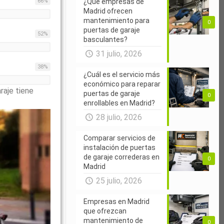
66
%
¿Qué empresas de
Madrid ofrecen
mantenimiento para
0
puertas de garaje
52
%
basculantes?
31 julio, 2026
38
%
¿Cuál es el servicio más
económico para reparar
raje tiene
puertas de garaje
0
enrollables en Madrid?
28 julio, 2026
Comparar servicios de
instalación de puertas
de garaje correderas en
0
Madrid
25 julio, 2026
Empresas en Madrid
que ofrezcan
mantenimiento de
0