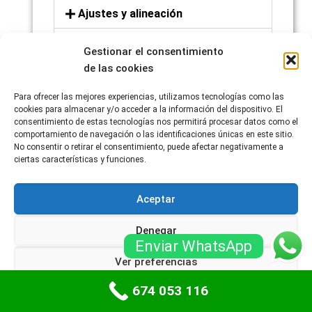
Ajustes y alineación
Servicios de emergencia
Gestionar el consentimiento
de las cookies
Asesoramiento y
recomendaciones
Para ofrecer las mejores experiencias, utilizamos tecnologías como las
cookies para almacenar y/o acceder a la información del dispositivo. El
consentimiento de estas tecnologías nos permitirá procesar datos como el
comportamiento de navegación o las identificaciones únicas en este sitio.
No consentir o retirar el consentimiento, puede afectar negativamente a
ciertas características y funciones.
Aceptar
Denegar
Enviar WhatsApp
Ver preferencias
674 053 116
Política de cookies
Políticas de privacidad