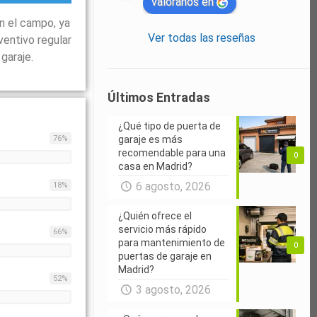
valóranos en
n el campo, ya
Ver todas las reseñas
ventivo regular
garaje.
Últimos Entradas
¿Qué tipo de puerta de
76
%
garaje es más
recomendable para una
0
casa en Madrid?
6 agosto, 2026
18
%
¿Quién ofrece el
servicio más rápido
66
%
para mantenimiento de
0
puertas de garaje en
Madrid?
52
%
3 agosto, 2026