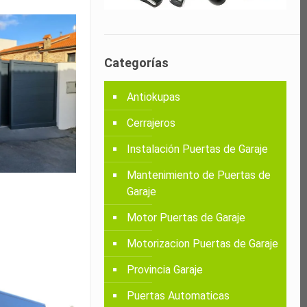
Categorías
Antiokupas
Cerrajeros
Instalación Puertas de Garaje
Mantenimiento de Puertas de
Garaje
Motor Puertas de Garaje
Motorizacion Puertas de Garaje
Provincia Garaje
Puertas Automaticas