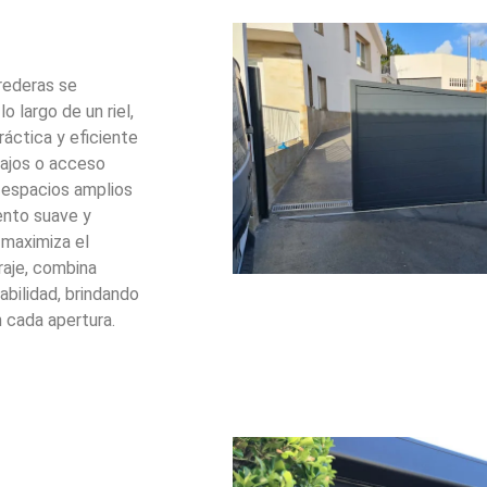
rederas se
o largo de un riel,
ráctica y eficiente
bajos o acceso
a espacios amplios
ento suave y
 maximiza el
raje, combina
bilidad, brindando
 cada apertura.