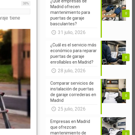
¿Qué empresas de
38
%
Madrid ofrecen
mantenimiento para
0
raje tiene
puertas de garaje
basculantes?
31 julio, 2026
¿Cuál es el servicio más
económico para reparar
puertas de garaje
0
enrollables en Madrid?
28 julio, 2026
Comparar servicios de
instalación de puertas
de garaje correderas en
0
Madrid
25 julio, 2026
Empresas en Madrid
que ofrezcan
mantenimiento de
0