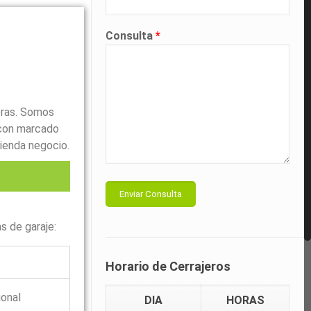
Consulta
*
oras. Somos
con marcado
ienda negocio.
l
s de garaje:
Horario de Cerrajeros
ional
DIA
HORAS