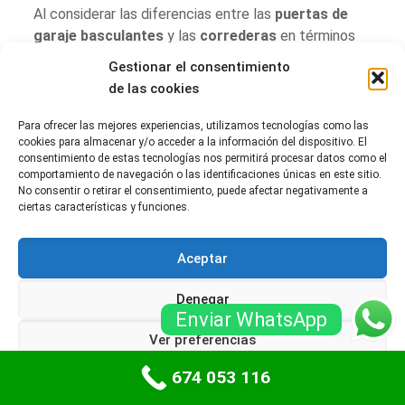
Al considerar las diferencias entre las
puertas de
garaje basculantes
y las
correderas
en términos
de mantenimiento, es esencial reconocer que cada
Gestionar el consentimiento
tipo de puerta presenta sus propios desafíos y
de las cookies
beneficios. Las puertas basculantes, aunque
generalmente más simples en su diseño, requieren un
Para ofrecer las mejores experiencias, utilizamos tecnologías como las
mantenimiento más frecuente y específico,
cookies para almacenar y/o acceder a la información del dispositivo. El
consentimiento de estas tecnologías nos permitirá procesar datos como el
especialmente en lo que respecta a sus resortes y
comportamiento de navegación o las identificaciones únicas en este sitio.
bisagras. La atención a estos componentes es
No consentir o retirar el consentimiento, puede afectar negativamente a
crucial para evitar costosas reparaciones y garantizar
ciertas características y funciones.
un funcionamiento seguro y eficiente.
Aceptar
Por otro lado, las puertas correderas, que ofrecen
una solución más eficiente en términos de espacio,
Denegar
presentan un mantenimiento más accesible debido a
Enviar WhatsApp
su menor número de componentes móviles. Sin
Ver preferencias
embargo, esto no significa que sean exentas de
cuidados; la limpieza de los rieles y el mantenimiento
674 053 116
Política de cookies
Políticas de privacidad
de las ruedas son igualmente vitales para su