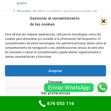
suave.
Ajustes
: Realice cualquier ajuste necesario en
los mecanismos de apertura y cierre.
Gestionar el consentimiento
de las cookies
Prueba de funcionamiento
: Al finalizar, realice
una prueba para asegurarse de que la puerta
Para ofrecer las mejores experiencias, utilizamos tecnologías como las
funcione correctamente.
cookies para almacenar y/o acceder a la información del dispositivo. El
consentimiento de estas tecnologías nos permitirá procesar datos como el
comportamiento de navegación o las identificaciones únicas en este sitio.
Realizar un mantenimiento regular y
No consentir o retirar el consentimiento, puede afectar negativamente a
ciertas características y funciones.
adecuado de su puerta de garaje no solo
prolonga su vida útil, sino que también mejora
Aceptar
la seguridad y la eficiencia en su
Denegar
funcionamiento.
Enviar WhatsApp
Ver preferencias
Siguiendo estos consejos y manteniendo un
calendario de mantenimiento, los propietarios
674 053 116
Política de cookies
Políticas de privacidad
pueden asegurarse de que sus puertas de garaje