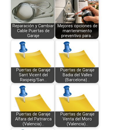
Reparación y Cambiar
Mejores opciones de
Cable Puertas de
mantenimiento
Garaje
preventivo para…
Puertas de Garaje
Puertas de Garaje
Sant Vicent del
Badia del Valles
Raspeig/San…
(Barcelona)…
Puertas de Garaje
Puertas de Garaje
Alfara del Patriarca
Venta del Moro
(Valencia)…
(Valencia)…