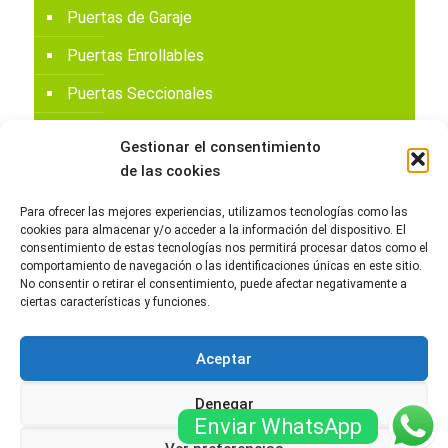
Puertas de Garaje
Puertas Enrollables
Puertas Seccionales
Reparación Puertas de Garaje
Gestionar el consentimiento
Sin categoría
de las cookies
Para ofrecer las mejores experiencias, utilizamos tecnologías como las
cookies para almacenar y/o acceder a la información del dispositivo. El
consentimiento de estas tecnologías nos permitirá procesar datos como el
Archivos
comportamiento de navegación o las identificaciones únicas en este sitio.
No consentir o retirar el consentimiento, puede afectar negativamente a
Archivos
ciertas características y funciones.
Aceptar
Denegar
Enviar WhatsApp
© Reparacionpuertasdegaraje.com Todos los