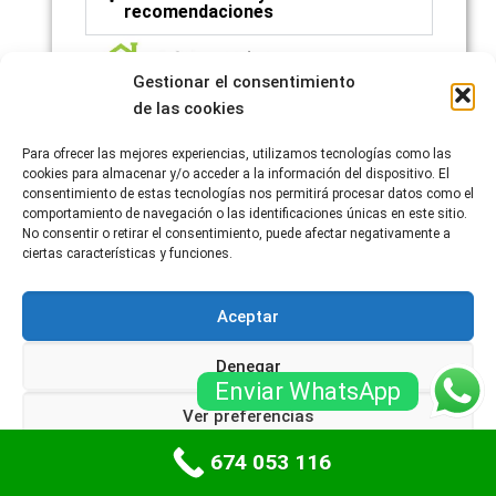
recomendaciones
Gestionar el consentimiento
de las cookies
Para ofrecer las mejores experiencias, utilizamos tecnologías como las
cookies para almacenar y/o acceder a la información del dispositivo. El
consentimiento de estas tecnologías nos permitirá procesar datos como el
comportamiento de navegación o las identificaciones únicas en este sitio.
No consentir o retirar el consentimiento, puede afectar negativamente a
ciertas características y funciones.
Aceptar
Denegar
Enviar WhatsApp
Recuerda que, debido a la complejidad de las
Ver preferencias
puertas de garaje enrollables y los sistemas de
674 053 116
motorización asociados, es importante que los
Política de cookies
Políticas de privacidad
servicios de instalación, mantenimiento y