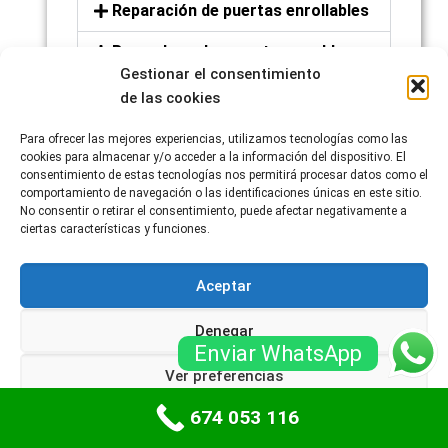
Reparación de puertas enrollables
Reemplazo de resortes y cables
Gestionar el consentimiento
Actualizaciones y mejoras
de las cookies
Ajustes y alineación
Para ofrecer las mejores experiencias, utilizamos tecnologías como las
cookies para almacenar y/o acceder a la información del dispositivo. El
Servicios de emergencia
consentimiento de estas tecnologías nos permitirá procesar datos como el
comportamiento de navegación o las identificaciones únicas en este sitio.
No consentir o retirar el consentimiento, puede afectar negativamente a
Asesoramiento y
ciertas características y funciones.
recomendaciones
Aceptar
Denegar
Enviar WhatsApp
Ver preferencias
674 053 116
Política de cookies
Políticas de privacidad