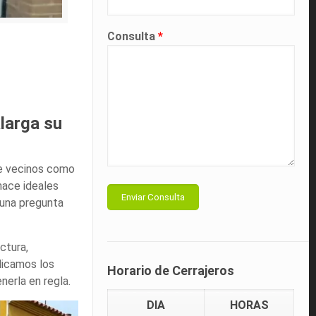
Consulta
*
alarga su
de vecinos como
 hace ideales
 una pregunta
ctura,
licamos los
Horario de Cerrajeros
nerla en regla.
DIA
HORAS