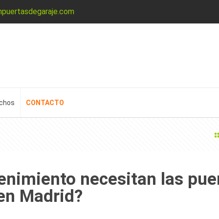
npuertasdegaraje.com
echos
CONTACTO
enimiento necesitan las pue
 en Madrid?