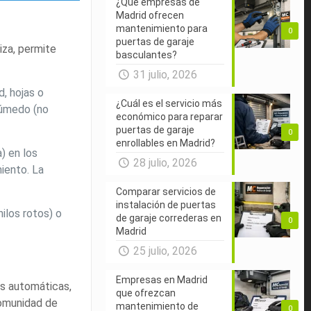
¿Qué empresas de
Madrid ofrecen
mantenimiento para
0
puertas de garaje
iza, permite
basculantes?
31 julio, 2026
d, hojas o
¿Cuál es el servicio más
húmedo (no
económico para reparar
puertas de garaje
0
enrollables en Madrid?
) en los
28 julio, 2026
miento. La
Comparar servicios de
instalación de puertas
ilos rotos) o
de garaje correderas en
0
Madrid
25 julio, 2026
Empresas en Madrid
as automáticas,
que ofrezcan
comunidad de
mantenimiento de
0