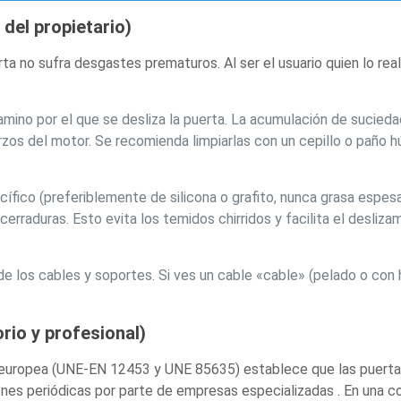
del propietario)
rta no sufra desgastes prematuros. Al ser el usuario quien lo real
amino por el que se desliza la puerta. La acumulación de sucieda
os del motor. Se recomienda limpiarlas con un cepillo o paño 
cífico (preferiblemente de silicona o grafito, nunca grasa espesa
rraduras. Esto evita los temidos chirridos y facilita el desliza
 los cables y soportes. Si ves un cable «cable» (pelado o con h
rio y profesional)
a europea (UNE-EN 12453 y UNE 85635) establece que las puert
ones periódicas por parte de empresas especializadas . En una 