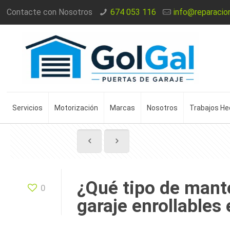
Contacte con Nosotros
674 053 116
info@reparacio
Servicios
Motorización
Marcas
Nosotros
Trabajos H
¿Qué tipo de mant
0
garaje enrollables