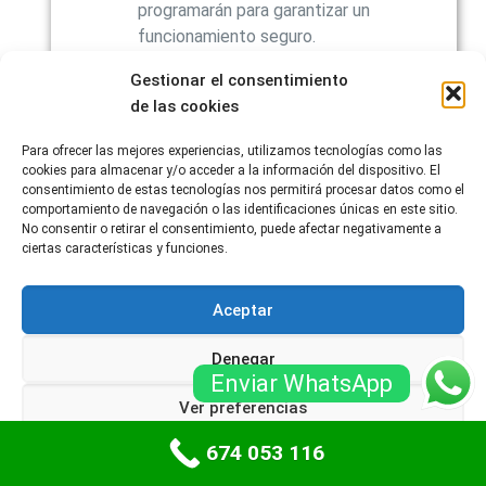
programarán para garantizar un
funcionamiento seguro.
Entrega de instrucciones y
Gestionar el consentimiento
mantenimiento
:
de las cookies
Una vez que la instalación esté
Para ofrecer las mejores experiencias, utilizamos tecnologías como las
completa, el instalador proporcionará
cookies para almacenar y/o acceder a la información del dispositivo. El
instrucciones sobre el funcionamiento
consentimiento de estas tecnologías nos permitirá procesar datos como el
y el mantenimiento de la puerta de
comportamiento de navegación o las identificaciones únicas en este sitio.
No consentir o retirar el consentimiento, puede afectar negativamente a
garaje.
ciertas características y funciones.
También se puede ofrecer un plan de
mantenimiento programado para
Aceptar
garantizar la longevidad y el
rendimiento continuo de la puerta.
Denegar
Enviar WhatsApp
Ver preferencias
LEER MÁS
Puertas de Garaje
Alcobendas (Madrid) Reparación y
674 053 116
Política de cookies
Políticas de privacidad
Mantenimiento